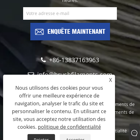
heures.
ENQUÊTE MAINTENANT
+86-13837163963
info@brushfilaments.com
X
Nous utilisons des cookies pour vous
offrir une meilleure expérience de
navigation, analyser le trafic du site et
Copyright © 2023 Filawing Industry Co.,Limited - Filaments de
personnaliser le contenu. En utilisant ce
nylon abrasifs, filaments de carbure de silicium, filaments de
site, vous acceptez notre utilisation des
diamant - Tous droits réservés
cookies.
politique de confidentialité
Links
Sitemap
RSS
XML
politique de confidentialité
Rejeter
Accepter