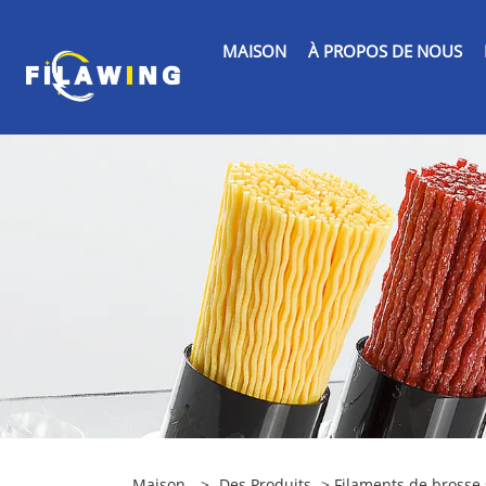
MAISON
À PROPOS DE NOUS
Maison
>
Des Produits
> Filaments de brosse