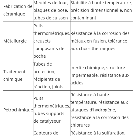
Meubles de four,
Stabilité à haute température,
Fabrication de
plaques de pose,
précision dimensionnelle, non
céramique
tubes de cuisson
contaminant
Puits
thermométriques,
Résistance à la corrosion des
Métallurgie
creusets,
métaux en fusion, tolérance
composants de
aux chocs thermiques
poche
Tubes de
Inertie chimique, structure
Traitement
protection,
imperméable, résistance aux
chimique
récipients de
acides
réaction, joints
Résistance à haute
Puits
température, résistance aux
thermométriques,
Pétrochimique
attaques d'hydrogène,
tubes supports
résistance à la corrosion des
de catalyseur
chlorures
Capteurs de
Résistance à la sulfuration,