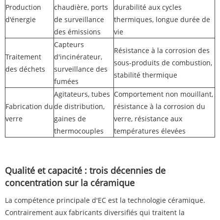
Production
chaudière, ports
durabilité aux cycles
d'énergie
de surveillance
thermiques, longue durée de
des émissions
vie
Capteurs
Résistance à la corrosion des
Traitement
d'incinérateur,
sous-produits de combustion,
des déchets
surveillance des
stabilité thermique
fumées
Agitateurs, tubes
Comportement non mouillant,
Fabrication du
de distribution,
résistance à la corrosion du
verre
gaines de
verre, résistance aux
thermocouples
températures élevées
Qualité et capacité : trois décennies de
concentration sur la céramique
La compétence principale d'EC est la technologie céramique.
Contrairement aux fabricants diversifiés qui traitent la